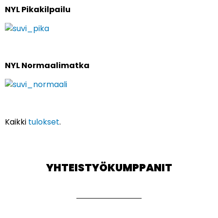
NYL Pikakilpailu
NYL Normaalimatka
Kaikki
tulokset
.
YHTEISTYÖKUMPPANIT