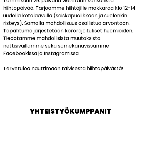
Tammikuun 29. päivänä vietetään kansallista
hiihtopäivää. Tarjoamme hiihtäjille makkaraa klo 12-14
uudella kotalaavulla (seiskapuolikkaan ja suolenkin
risteys). Samalla mahdollisuus osallistua arvontaan.
Tapahtuma järjestetään kororajoitukset huomioiden.
Tiedotamme mahdollisista muutoksista
nettisivuillamme sekä somekanavissamme
Facebookissa ja Instagramissa.
Tervetuloa nauttimaan talvisesta hiihtopäivästä!
YHTEISTYÖKUMPPANIT