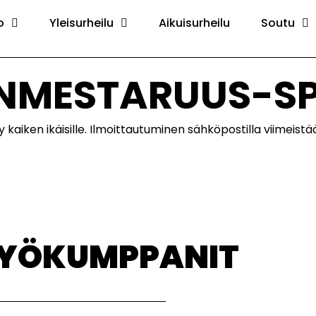
o
Yleisurheilu
Aikuisurheilu
Soutu
RANMESTARUUS-SP
y kaiken ikäisille. Ilmoittautuminen sähköpostilla viimeis
TYÖKUMPPANIT