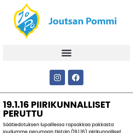
19.1.16 PIIRIKUNNALLISET
PERUTTU
Säätiedotuksen lupaillessa rapsakkaa pakkasta
joudumme perumaan tiistain (19.1.16) piirikunnalliset