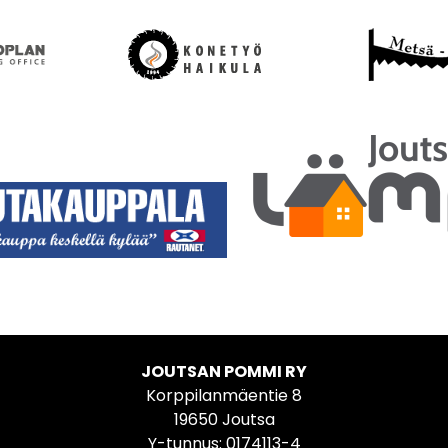
JOUTSAN POMMI RY
Korppilanmäentie 8
19650 Joutsa
Y-tunnus: 0174113-4