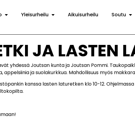
o
Yleisurheilu
Aikuisurheilu
Soutu
ETKI JA LASTEN 
estävät yhdessä Joutsan kunta ja Joutsan Pommi. Taukopa
hua, appelsiinia ja suolakurkkua. Mahdollisuus myös makkar
nkin kanssa lasten laturetken klo 10-12. Ohjelmassa ohj
tokopilta.
tumaan!