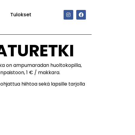
Tulokset
LATURETKI
ikka on ampumaradan huoltokopilla,
anpaistoon, 1 € / makkara.
attua hiihtoa sekä lapsille tarjolla