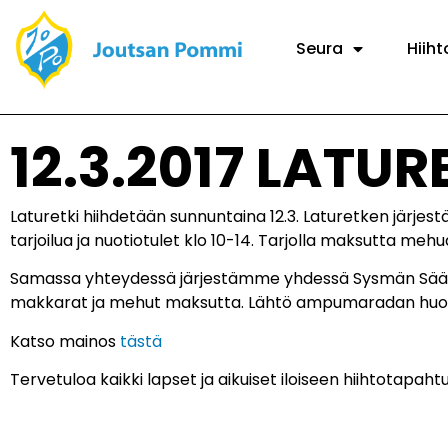
Seura
Hiiht
12.3.2017 LATUR
Laturetki hiihdetään sunnuntaina 12.3. Laturetken järj
tarjoilua ja nuotiotulet klo 10-14. Tarjolla maksutta me
Samassa yhteydessä järjestämme yhdessä Sysmän Säästöpa
makkarat ja mehut maksutta. Lähtö ampumaradan huol
Katso mainos
tästä
Tervetuloa kaikki lapset ja aikuiset iloiseen hiihtotapah